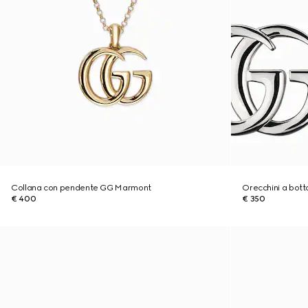
Collana con pendente GG Marmont
Orecchini a bot
€ 400
€ 350