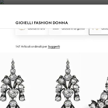
Contattaci
GIOIELLI FASHION DONNA
Gioielli in oro
Gioielli in argento
Gioie
147 Articoli
ordinati per
Suggeriti