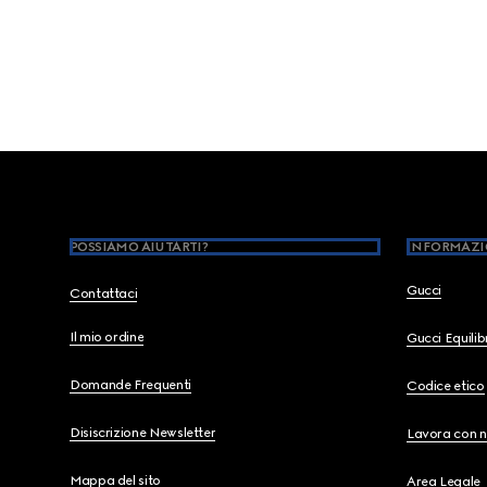
Footer
POSSIAMO AIUTARTI?
INFORMAZI
Gucci
Contattaci
Il mio ordine
Gucci Equili
Domande Frequenti
Codice etico
Disiscrizione Newsletter
Lavora con n
Mappa del sito
Area Legale