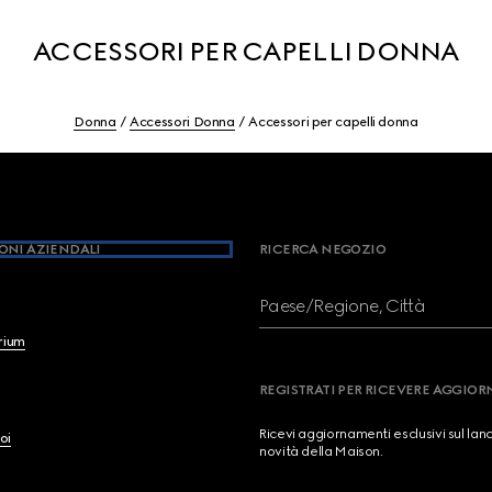
ACCESSORI PER CAPELLI DONNA
Donna
Accessori Donna
Accessori per capelli donna
ONI AZIENDALI
RICERCA NEGOZIO
Paese/Regione, Città
brium
REGISTRATI PER RICEVERE AGGIO
Ricevi aggiornamenti esclusivi sul lan
oi
novità della Maison.