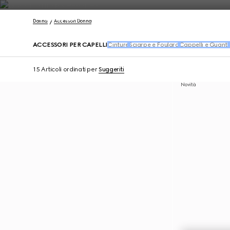
Contattaci
Donna
Accessori Donna
ACCESSORI PER CAPELLI
Cinture
Sciarpe e Foulard
Cappelli e Guanti
15 Articoli
ordinati per
Suggeriti
Novità