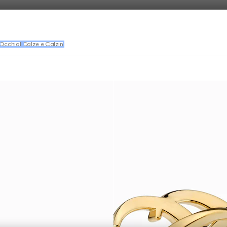
Occhiali
Calze e Calzini