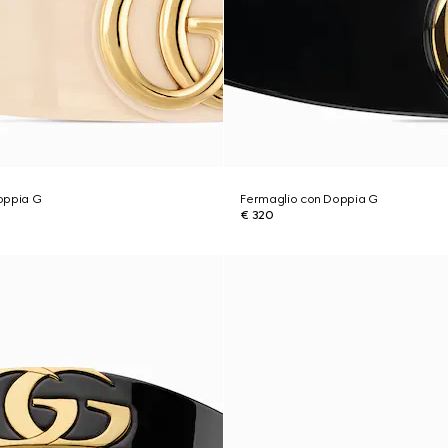
oppia G
Fermaglio con Doppia G
€ 320