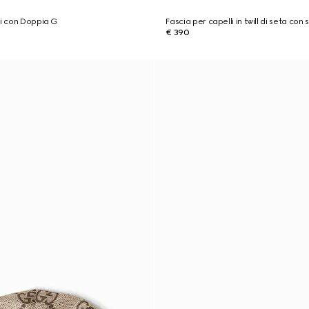
li con Doppia G
Fascia per capelli in twill di seta co
€ 390