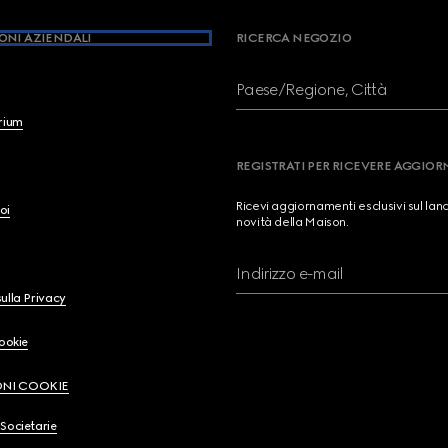
ONI AZIENDALI
RICERCA NEGOZIO
Paese/Regione, Città
brium
REGISTRATI PER RICEVERE AGGIO
Ricevi aggiornamenti esclusivi sul lan
oi
novità della Maison.
Indirizzo e-mail
ulla Privacy
Cookie
ONI COOKIE
Societarie