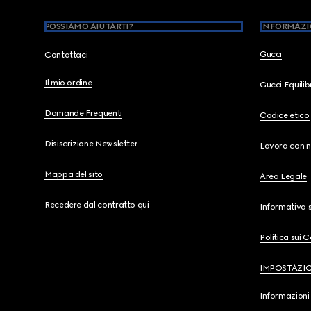
POSSIAMO AIUTARTI?
INFORMAZI
Gucci
Contattaci
Il mio ordine
Gucci Equili
Domande Frequenti
Codice etico
Disiscrizione Newsletter
Lavora con n
Mappa del sito
Area Legale
Recedere dal contratto qui
Informativa s
Politica sui 
IMPOSTAZI
Informazioni 