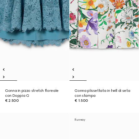
Gonna in pizzo stretch floreale
Gonna plissettata in twill di seta
con Doppia G
con stampa
€ 2.500
€ 1.500
Runway