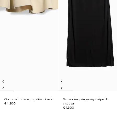
Gonna a balze in popeline di seta
Gonna lunga in jersey crêpe di
€ 1.200
viscosa
€ 1.300