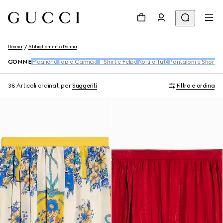
Donna
Abbigliamento Donna
GONNE
Maglieria
Top e Camicie
T-Shirt e Felpe
Abiti e Tute
Pantaloni e Shorts
38 Articoli
ordinati per
Suggeriti
Filtra e ordina