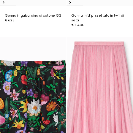
Gonna in gabardina di cotone GG
Gonna midi plissettata in twill di
€ 625
seta
€ 1.400