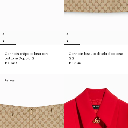
Gonna in crêpe di lana con
Gonna in tessuto di tela di cotone
bottone Doppia G
GG
€ 1.100
€ 1.600
Runway