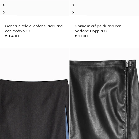
Gonna in tela di cotone jacquard
Gonna in crêpe di lana con
con motivo GG
bottone Doppia G
€ 1.400
€ 1.100