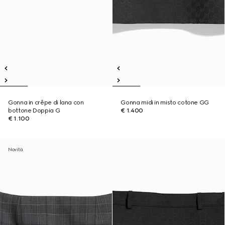
Gonna in crêpe di lana con
Gonna midi in misto cotone GG
bottone Doppia G
€ 1.400
€ 1.100
Novità