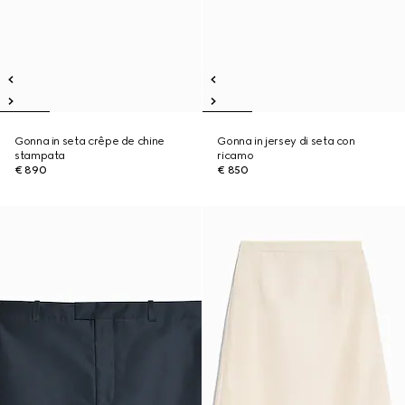
Gonna in seta crêpe de chine
Gonna in jersey di seta con
stampata
ricamo
€ 890
€ 850