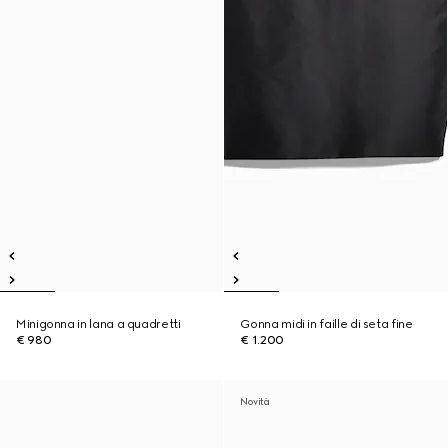
Minigonna in lana a quadretti
Gonna midi in faille di seta fine
€ 980
€ 1.200
Novità