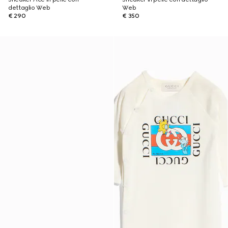
dettaglio Web
Web
€ 290
€ 350