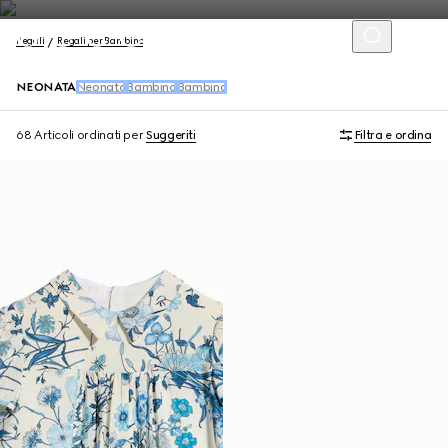
Regali
Regali per Bambino
NEONATA
Neonato
Bambino
Bambina
68 Articoli
ordinati per
Suggeriti
Filtra e ordina