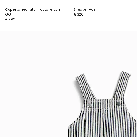
Coperta neonato in cotone con
Sneaker Ace
GG
€ 320
€ 590