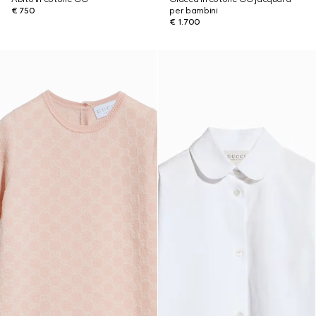
€ 750
per bambini
€ 1.700