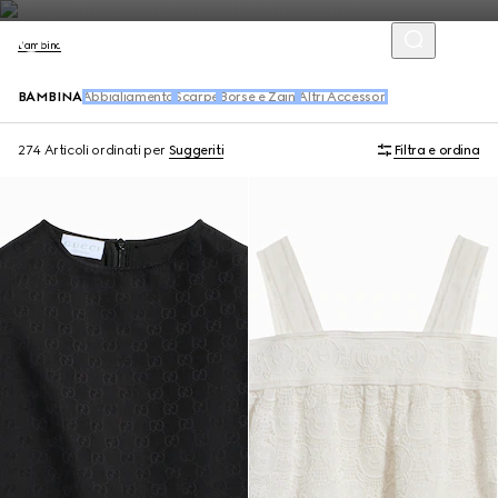
Bambino
BAMBINA
Abbigliamento
Scarpe
Borse e Zaini
Altri Accessori
274 Articoli
ordinati per
Suggeriti
Filtra e ordina