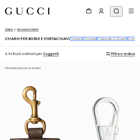
Uomo
Accessori Uomo
CHARM PER BORSE E PORTACHIAVI
Cinture
Occhiali
Cappelli e Guanti
Cravat
6 Articoli
ordinati per
Suggeriti
Filtra e ordina
Personalizza con le iniziali