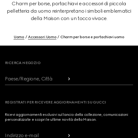
Charm per borse, portachiavi e accessori di piccola
pelletteria da uomo reinterpretano i simboli emblematici
della Maison con un tocco vivace.
Uomo
Accessori Uomo
Charm per borse e portachiavi uomo
Footer
RICERCA NEGOZIO
Paese/Regione, Città
REGISTRATI PER RICEVERE AGGIORNAMENTI SU GUCCI
Ricevi aggiornamenti esclusivi sul lancio della collezione, comunicazioni
personalizzate e scopri le ultime novità della Maison.
Indirizzo e-mail