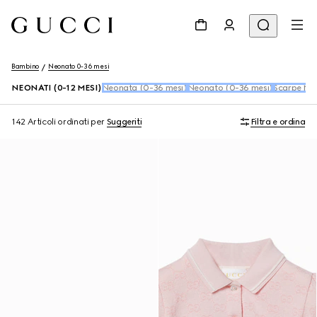
Bambino
Neonato 0-36 mesi
NEONATI (0-12 MESI)
Neonata (0-36 mesi)
Neonato (0-36 mesi)
Scarpe Ne
142 Articoli
ordinati per
Suggeriti
Filtra e ordina