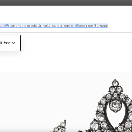
bili
Fragranze e prodotti make-up da regalare
Regali per Bambini
lli fashion