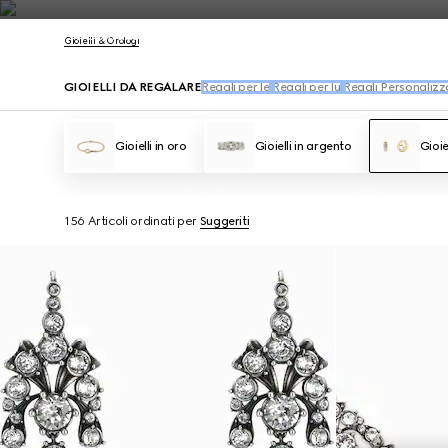
Contattaci
Gioielli & Orologi
GIOIELLI DA REGALARE
Regali per lei
Regali per lui
Regali Personalizza
Gioielli in oro
Gioielli in argento
Gioie
156 Articoli
ordinati per
Suggeriti