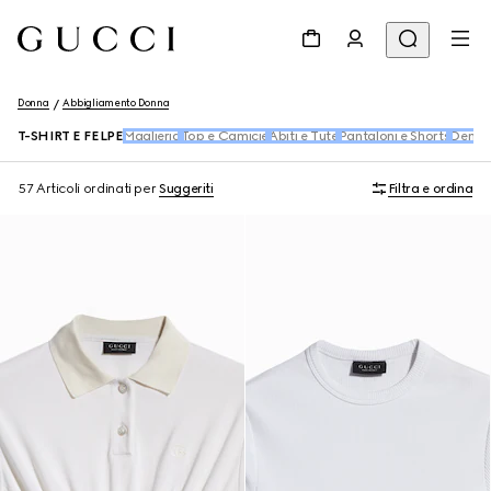
Donna
Abbigliamento Donna
T-SHIRT E FELPE
Maglieria
Top e Camicie
Abiti e Tute
Pantaloni e Shorts
Denim
57 Articoli
ordinati per
Suggeriti
Filtra e ordina