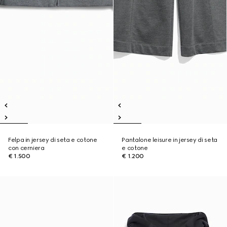
Felpa in jersey di seta e cotone
Pantalone leisure in jersey di seta
con cerniera
e cotone
€ 1.500
€ 1.200