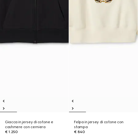
Giacca in jersey di cotone e
Felpa in jersey di cotone con
cashmere con cerniera
stampa
€ 1.250
€ 840