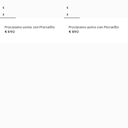
Mocassino uomo con Morsetto
Mocassino uomo con Morsetto
€ 890
€ 890