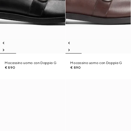
Mocassino uomo con Doppia G
Mocassino uomo con Doppia G
€ 890
€ 890