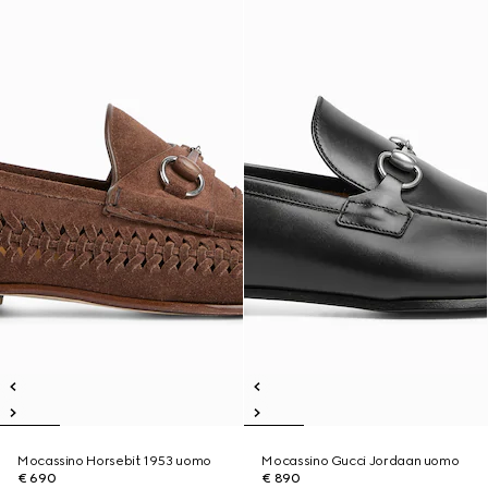
Mocassino Horsebit 1953 uomo
Mocassino Gucci Jordaan uomo
€ 690
€ 890