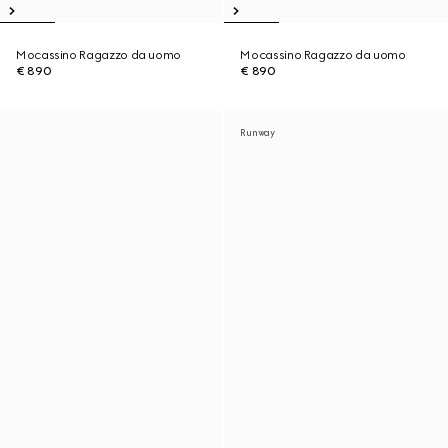
Mocassino Ragazzo da uomo
Mocassino Ragazzo da uomo
€ 890
€ 890
Runway