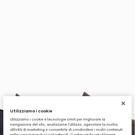
Utilizziamo i cookie
Utilizziamo i cookie e tecnologie simili per migliorare la
navigazione del sito, analizzarne l'utilizzo, agevolare la nostra
attività di marketing e consentirle di condividere i nostri contenuti
nelle sue pagine di social network. Continuando ad utilizzare