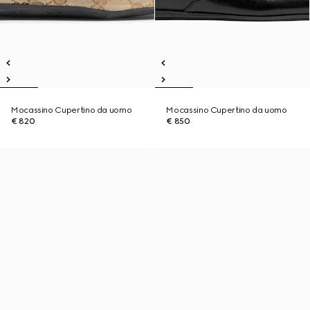
Mocassino Cupertino da uomo
Mocassino Cupertino da uomo
€ 820
€ 850