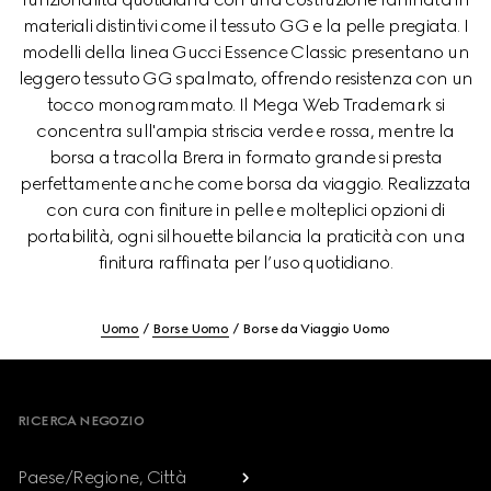
materiali distintivi come il tessuto GG e la pelle pregiata. I
modelli della linea Gucci Essence Classic presentano un
leggero tessuto GG spalmato, offrendo resistenza con un
tocco monogrammato. Il Mega Web Trademark si
concentra sull'ampia striscia verde e rossa, mentre la
borsa a tracolla Brera in formato grande si presta
perfettamente anche come borsa da viaggio. Realizzata
con cura con finiture in pelle e molteplici opzioni di
portabilità, ogni silhouette bilancia la praticità con una
finitura raffinata per l’uso quotidiano.
Uomo
Borse Uomo
Borse da Viaggio Uomo
Footer
RICERCA NEGOZIO
Paese/Regione, Città