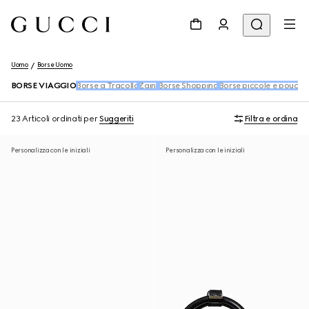
Uomo
Borse Uomo
BORSE VIAGGIO
Borse a Tracolla
Zaini
Borse Shopping
Borse piccole e pouch
M
23 Articoli
ordinati per
Suggeriti
Filtra e ordina
Personalizza con le iniziali
Personalizza con le iniziali