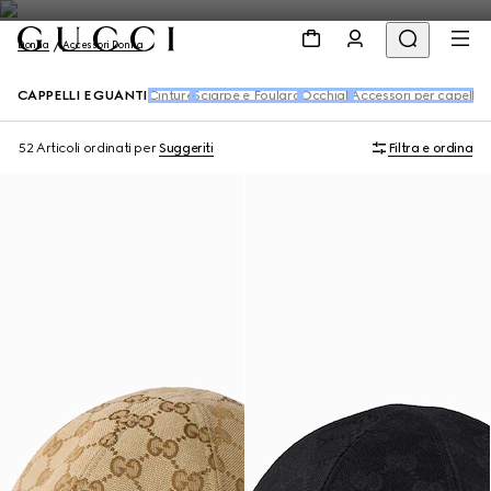
Donna
Accessori Donna
CAPPELLI E GUANTI
Cinture
Sciarpe e Foulard
Occhiali
Accessori per capelli
Ca
52 Articoli
ordinati per
Suggeriti
Filtra e ordina