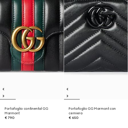
Portafoglio continental GG
Portafoglio GG Marmont con
Marmont
cerniera
€ 790
€ 650