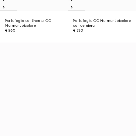
Portafoglio continental GG
Portafoglio GG Marmont bicolore
Marmont bicolore
con cerniera
€ 560
€ 530