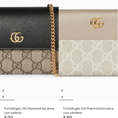
Portafoglio GG Marmont bicolore
Portafoglio GG Marmont bicolore
con catena
con cerniera
€ 720
€ 530