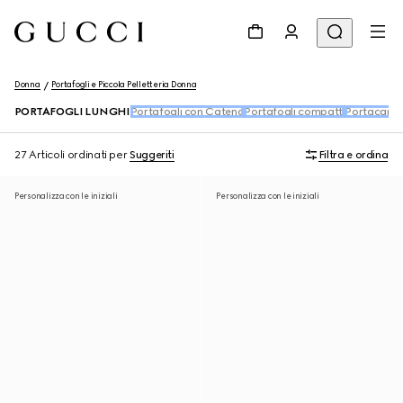
Donna
Portafogli e Piccola Pelletteria Donna
PORTAFOGLI LUNGHI
Portafogli con Catena
Portafogli compatti
Portacarte
27 Articoli
ordinati per
Suggeriti
Filtra e ordina
Personalizza con le iniziali
Personalizza con le iniziali