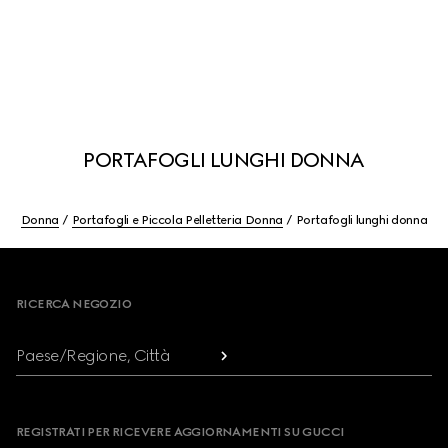
PORTAFOGLI LUNGHI DONNA
Donna
Portafogli e Piccola Pelletteria Donna
Portafogli lunghi donna
Footer
RICERCA NEGOZIO
Paese/Regione, Città
REGISTRATI PER RICEVERE AGGIORNAMENTI SU GUCCI