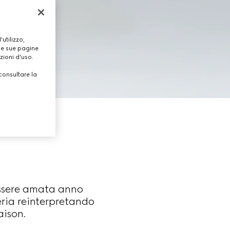
utilizzo,
lle sue pagine
zioni d'uso.
consultare la
essere amata anno
eria reinterpretando
aison.