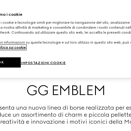
mo i cookie
 i cookie e tecnologie simili per migliorare la navigazione del sito, analizzarne l'
a nostra attività di marketing e consentirle di condividere i nostri contenuti ne
etwork. Continuando ad utilizzare questo sito web, lei accetta le presenti condi
i informazioni su queste tecnologie e sul loro utilizzo in questo sito web, può 
itica sui cookie
.
OK
IMPOSTAZIONI COOKIE
GG EMBLEM
esenta una nuova linea di borse realizzata per 
uce un assortimento di charm e piccola pellett
reatività e innovazione i motivi iconici della M