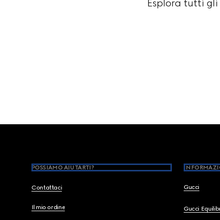
Esplora tutti gl
Footer
POSSIAMO AIUTARTI?
INFORMAZI
Gucci
Contattaci
Il mio ordine
Gucci Equili