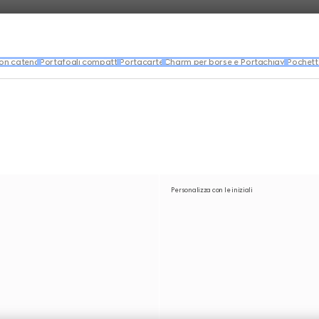
con catena
Portafogli compatti
Portacarte
Charm per borse e Portachiavi
Pochett
Personalizza con le iniziali