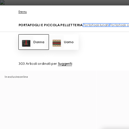
Contattaci
Donna
PORTAFOGLI E PICCOLA PELLETTERIA
Portafogli lunghi
Portafogli 
Donna
Uomo
303 Articoli
ordinati per
Suggeriti
In esclusiva online