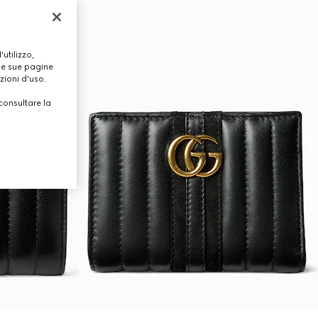
utilizzo,
lle sue pagine
zioni d'uso.
consultare la