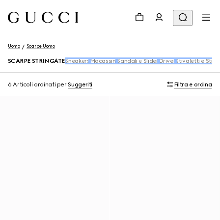
Uomo
Scarpe Uomo
SCARPE STRINGATE
Sneakers
Mocassini
Sandali e Slider
Driver
Stivaletti e Stival
6 Articoli
ordinati per
Suggeriti
Filtra e ordina