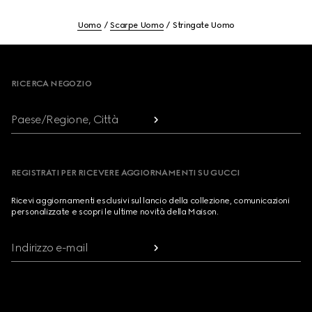
Uomo
Scarpe Uomo
Stringate Uomo
Footer
RICERCA NEGOZIO
Paese/Regione, Città
REGISTRATI PER RICEVERE AGGIORNAMENTI SU GUCCI
Ricevi aggiornamenti esclusivi sul lancio della collezione, comunicazioni
personalizzate e scopri le ultime novità della Maison.
Indirizzo e-mail