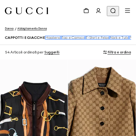
Donna
Abbigliamento Donna
CAPPOTTI E GIACCHE
Maglieria
Top e Camicie
T-Shirt e Felpe
Abiti e Tute
Pant
54 Articoli
ordinati per
Suggeriti
Filtra e ordina