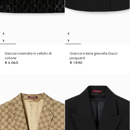
Giacca ricamata in velluto di
Giacca in lana gessata Gucci
cotone
jacquard
€ 4.060
€ 1.890