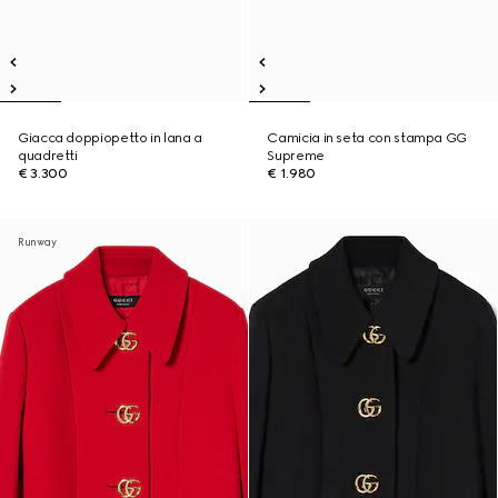
Giacca doppiopetto in lana a
Camicia in seta con stampa GG
quadretti
Supreme
€ 3.300
€ 1.980
Runway