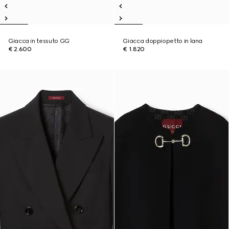
Giacca in tessuto GG
Giacca doppiopetto in lana
€ 2.600
€ 1.820