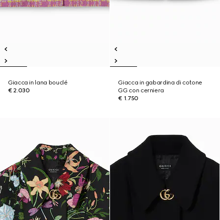
Giacca in lana bouclé
Giacca in gabardina di cotone
€ 2.030
GG con cerniera
€ 1.750