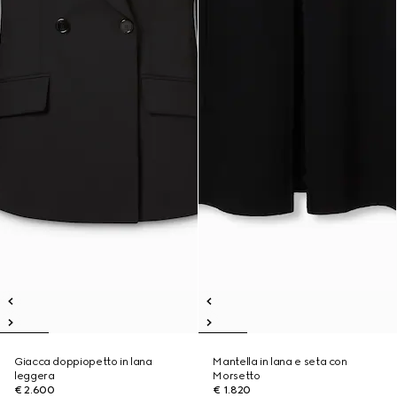
Giacca doppiopetto in lana
Mantella in lana e seta con
leggera
Morsetto
€ 2.600
€ 1.820