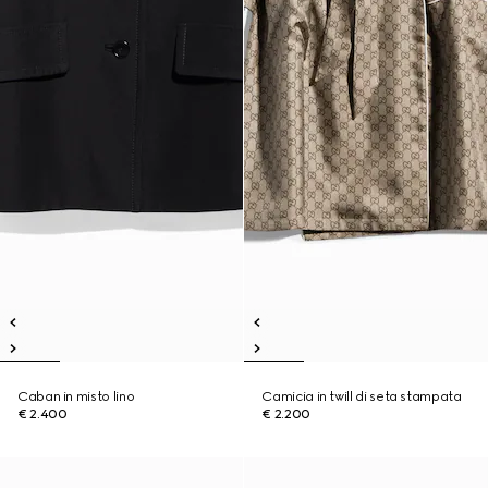
Caban in misto lino
Camicia in twill di seta stampata
€ 2.400
€ 2.200