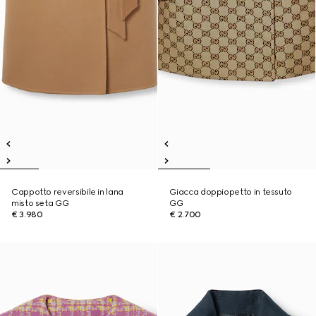
Cappotto reversibile in lana
Giacca doppiopetto in tessuto
misto seta GG
GG
€ 3.980
€ 2.700