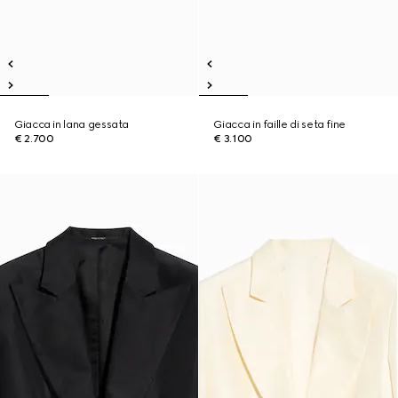
Giacca in lana gessata
Giacca in faille di seta fine
€ 2.700
€ 3.100