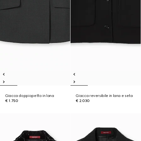
Giacca doppiopetto in lana
Giacca reversibile in lana e seta
€ 1.750
€ 2.030