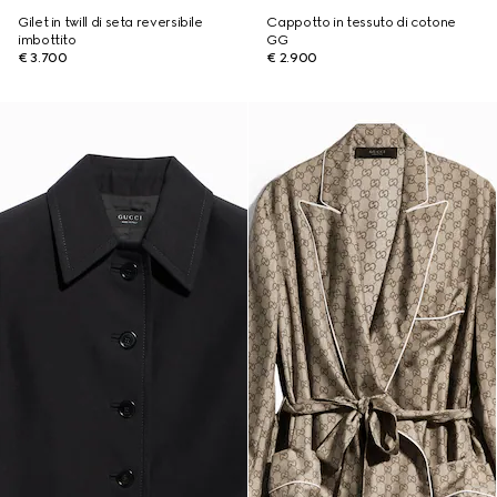
Gilet in twill di seta reversibile
Cappotto in tessuto di cotone
imbottito
GG
€ 3.700
€ 2.900