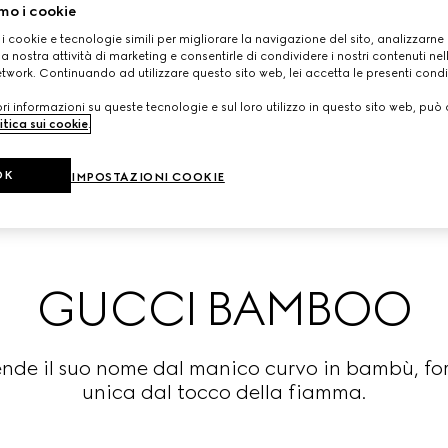
mo i cookie
 i cookie e tecnologie simili per migliorare la navigazione del sito, analizzarne l'
a nostra attività di marketing e consentirle di condividere i nostri contenuti ne
etwork. Continuando ad utilizzare questo sito web, lei accetta le presenti condi
i informazioni su queste tecnologie e sul loro utilizzo in questo sito web, può 
itica sui cookie
.
OK
IMPOSTAZIONI COOKIE
GUCCI BAMBOO
ende il suo nome dal manico curvo in bambù, fo
unica dal tocco della fiamma.