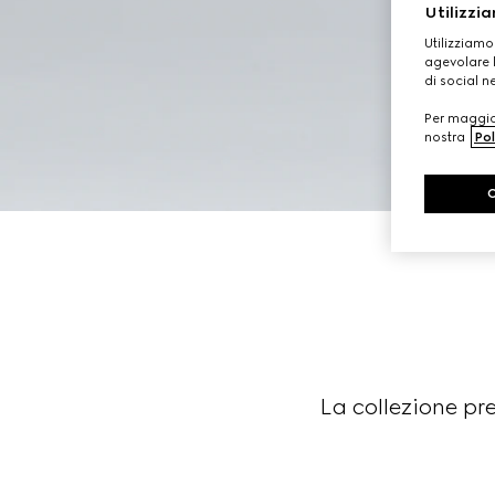
Utilizzia
Utilizziamo
agevolare l
di social n
Per maggior
nostra
Pol
La collezione pr