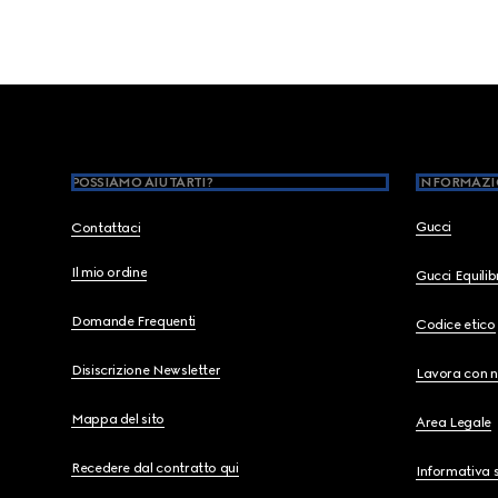
Footer
POSSIAMO AIUTARTI?
INFORMAZI
Gucci
Contattaci
Il mio ordine
Gucci Equili
Domande Frequenti
Codice etico
Disiscrizione Newsletter
Lavora con n
Mappa del sito
Area Legale
Recedere dal contratto qui
Informativa s