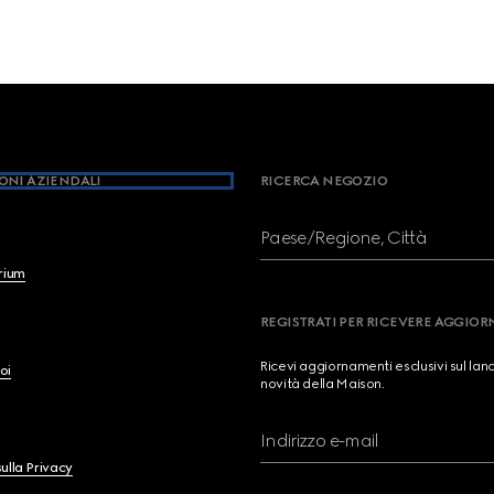
ONI AZIENDALI
RICERCA NEGOZIO
Paese/Regione, Città
brium
REGISTRATI PER RICEVERE AGGIO
Ricevi aggiornamenti esclusivi sul lan
oi
novità della Maison.
Indirizzo e-mail
ulla Privacy