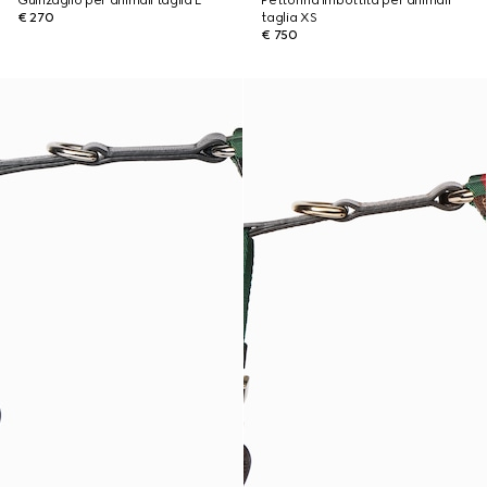
Guinzaglio per animali taglia L
Pettorina imbottita per animali
€ 270
taglia XS
€ 750