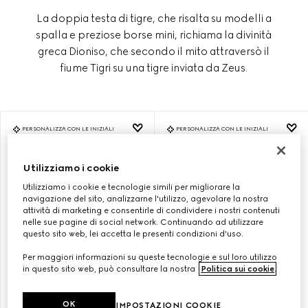
La doppia testa di tigre, che risalta su modelli a
spalla e preziose borse mini, richiama la divinità
greca Dioniso, che secondo il mito attraversò il
fiume Tigri su una tigre inviata da Zeus.
PERSONALIZZA CON LE INIZIALI
PERSONALIZZA CON LE INIZIALI
Utilizziamo i cookie
Utilizziamo i cookie e tecnologie simili per migliorare la
navigazione del sito, analizzarne l'utilizzo, agevolare la nostra
attività di marketing e consentirle di condividere i nostri contenuti
nelle sue pagine di social network. Continuando ad utilizzare
questo sito web, lei accetta le presenti condizioni d'uso.
Per maggiori informazioni su queste tecnologie e sul loro utilizzo
in questo sito web, può consultare la nostra
Politica sui cookie
.
BORSA A SPALLA DIONYSUS
BORSA A SPALLA DIONYSUS
OK
IMPOSTAZIONI COOKIE
MISURA PICCOLA
MISURA PICCOLA