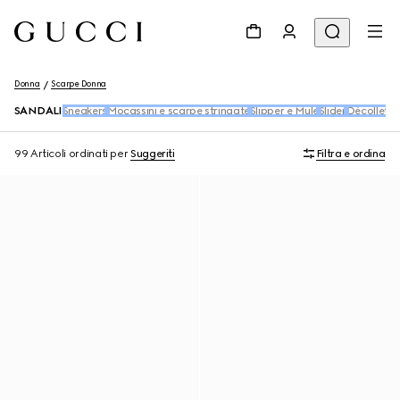
Donna
Scarpe Donna
SANDALI
Sneakers
Mocassini e scarpe stringate
Slipper e Mule
Slider
Décolleté
B
99 Articoli
ordinati per
Suggeriti
Filtra e ordina