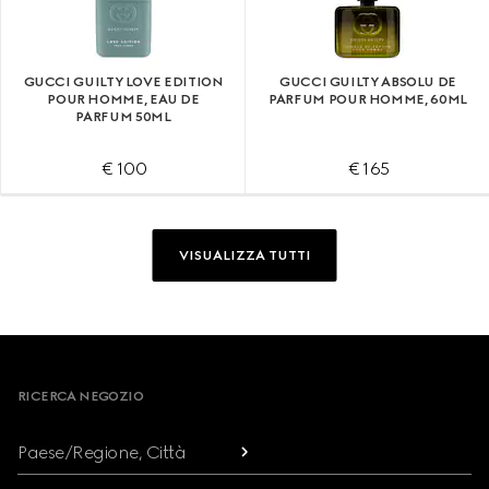
GUCCI GUILTY LOVE EDITION
GUCCI GUILTY ABSOLU DE
POUR HOMME, EAU DE
PARFUM POUR HOMME, 60ML
PARFUM 50ML
€ 100
€ 165
VISUALIZZA TUTTI
Footer
RICERCA NEGOZIO
Paese/Regione, Città