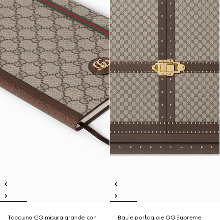
Taccuino GG misura grande con
Baule portagioie GG Supreme