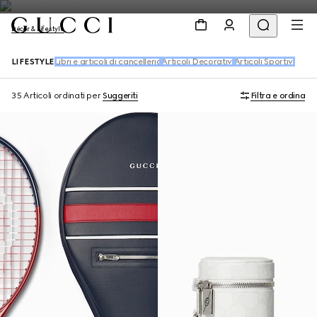
Décor & Lifestyle
LIFESTYLE
Libri e articoli di cancelleria
Articoli Decorativi
Articoli Sportivi
35 Articoli
ordinati per
Suggeriti
Filtra e ordina