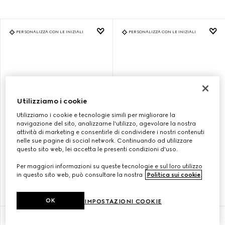
PERSONALIZZA CON LE INIZIALI
PERSONALIZZA CON LE INIZIALI
Utilizziamo i cookie
Utilizziamo i cookie e tecnologie simili per migliorare la
navigazione del sito, analizzarne l'utilizzo, agevolare la nostra
attività di marketing e consentirle di condividere i nostri contenuti
nelle sue pagine di social network. Continuando ad utilizzare
questo sito web, lei accetta le presenti condizioni d'uso.
BORSA SHOPPING GUCCI
BORSA SHOPPING GUCCI
DIANA MISURA MEDIA
DIANA MISURA MEDIA
Per maggiori informazioni su queste tecnologie e sul loro utilizzo
in questo sito web, può consultare la nostra
Politica sui cookie
.
€ 3.600
€ 3.600
OK
IMPOSTAZIONI COOKIE
PERSONALIZZA CON LE INIZIALI
PERSONALIZZA CON LE INIZIALI