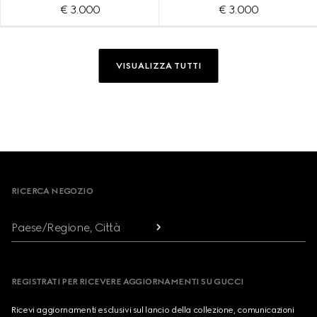
€ 3.000
€ 3.000
VISUALIZZA TUTTI
Footer
RICERCA NEGOZIO
Paese/Regione, Città
REGISTRATI PER RICEVERE AGGIORNAMENTI SU GUCCI
Ricevi aggiornamenti esclusivi sul lancio della collezione, comunicazioni