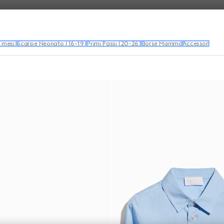
 mesi)
Scarpe Neonato (16-19)
Primi Passi (20-26)
Borse Mamma
Accessori