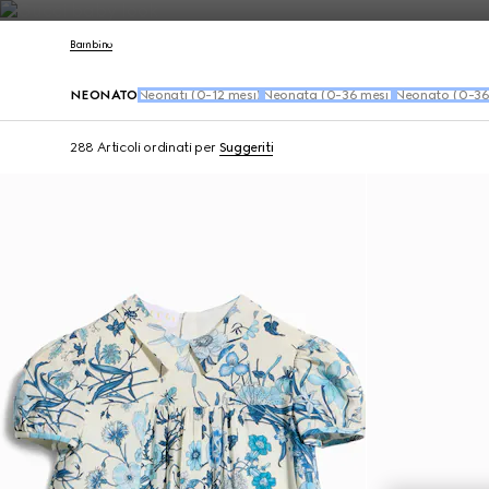
Contattaci
Bambino
NEONATO
Neonati (0-12 mesi)
Neonata (0-36 mesi)
Neonato (0-36
288 Articoli
ordinati per
Suggeriti