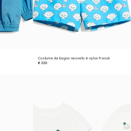
Costume da bagno neonato in nylon froissè
€ 320