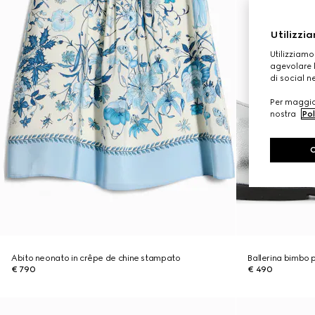
Utilizzia
Utilizziamo
agevolare l
di social n
Per maggior
nostra
Pol
Abito neonato in crêpe de chine stampato
Ballerina bimbo 
€ 790
€ 490