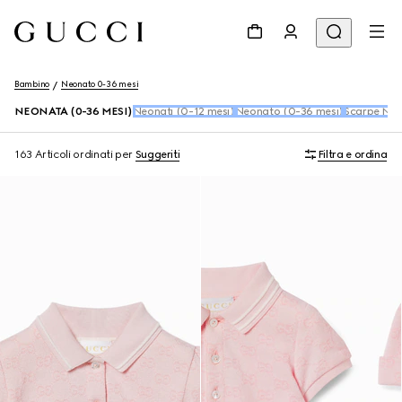
Bambino
Neonato 0-36 mesi
NEONATA (0-36 MESI)
Neonati (0-12 mesi)
Neonato (0-36 mesi)
Scarpe Neo
163 Articoli
ordinati per
Suggeriti
Filtra e ordina