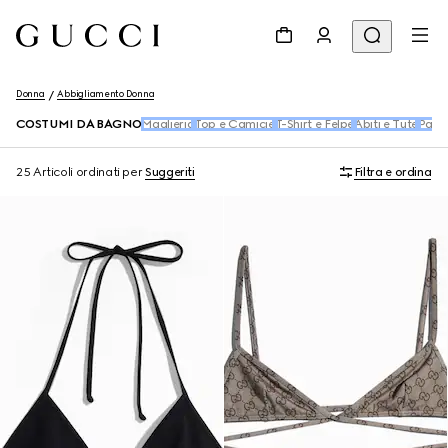
Donna
Abbigliamento Donna
COSTUMI DA BAGNO
Maglieria
Top e Camicie
T-Shirt e Felpe
Abiti e Tute
Panta
25 Articoli
ordinati per
Suggeriti
Filtra e ordina