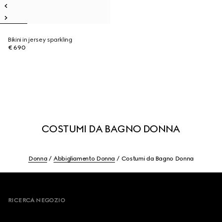
Bikini in jersey sparkling
€ 690
COSTUMI DA BAGNO DONNA
Donna
Abbigliamento Donna
Costumi da Bagno Donna
Footer
RICERCA NEGOZIO