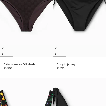
Bikini in jersey GG stretch
Body in jersey
€ 680
€ 595