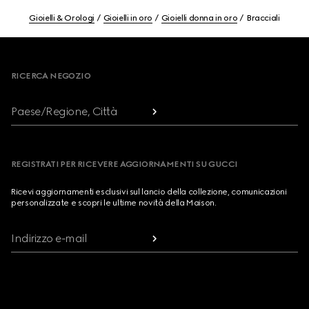
Gioielli & Orologi
Gioielli in oro
Gioielli donna in oro
Bracciali
Footer
RICERCA NEGOZIO
Paese/Regione, Città
REGISTRATI PER RICEVERE AGGIORNAMENTI SU GUCCI
Ricevi aggiornamenti esclusivi sul lancio della collezione, comunicazioni
personalizzate e scopri le ultime novità della Maison.
Indirizzo e-mail