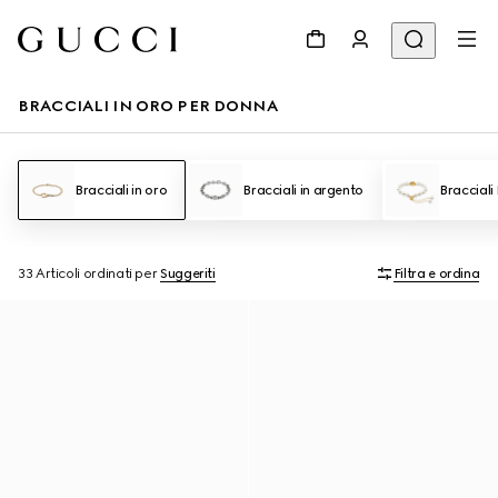
BRACCIALI IN ORO PER DONNA
Bracciali in oro
Bracciali in argento
Bracciali
33 Articoli
ordinati per
Suggeriti
Filtra e ordina