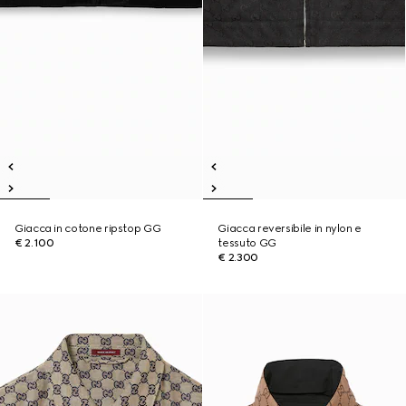
Giacca in cotone ripstop GG
Giacca reversibile in nylon e
€ 2.100
tessuto GG
€ 2.300