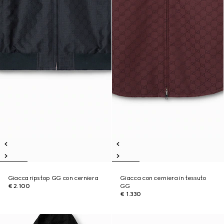
Giacca ripstop GG con cerniera
Giacca con cerniera in tessuto
€ 2.100
GG
€ 1.330