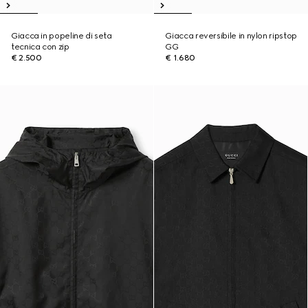
Giacca in popeline di seta
Giacca reversibile in nylon ripstop
tecnica con zip
GG
€ 2.500
€ 1.680