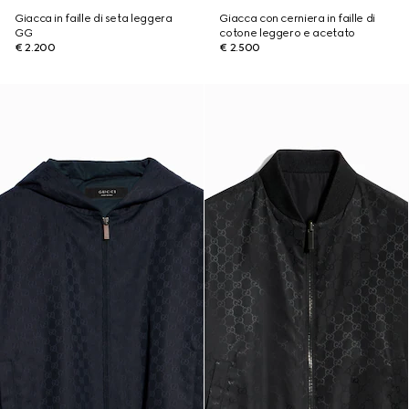
Giacca in faille di seta leggera
Giacca con cerniera in faille di
GG
cotone leggero e acetato
€ 2.200
€ 2.500