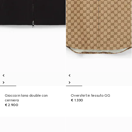
Giacca in lana double con
Overshirt in tessuto GG
cerniera
€ 1.330
€ 2.900