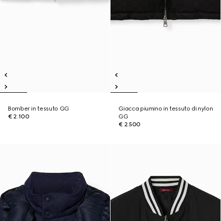
Bomber in tessuto GG
Giacca piumino in tessuto di nylon
€ 2.100
GG
€ 2.500