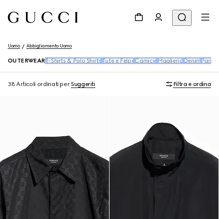
Uomo
Abbigliamento Uomo
OUTERWEAR
T-Shirts & Polo Shirts
Tute e Felpe
Camicie
Maglieria
Denim
Pantal
38 Articoli
ordinati per
Suggeriti
Filtra e ordina