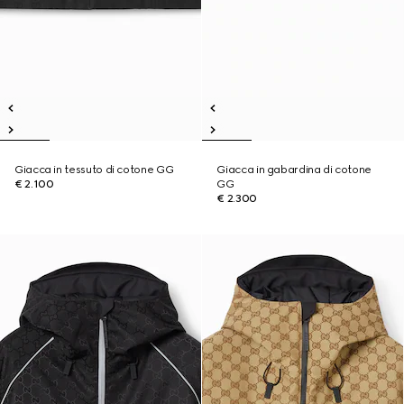
Giacca in tessuto di cotone GG
Giacca in gabardina di cotone
€ 2.100
GG
€ 2.300