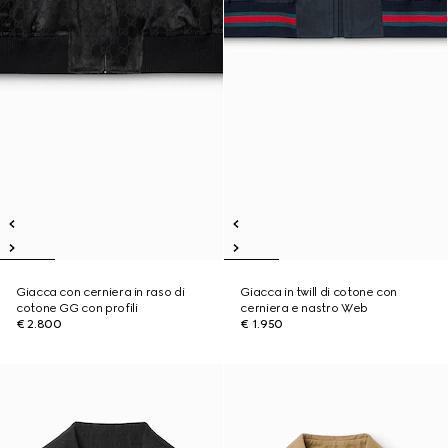
Giacca con cerniera in raso di
Giacca in twill di cotone con
cotone GG con profili
cerniera e nastro Web
€ 2.800
€ 1.950