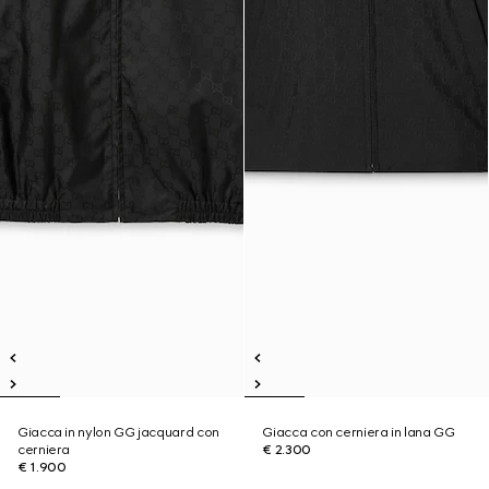
Giacca in nylon GG jacquard con
Giacca con cerniera in lana GG
cerniera
€ 2.300
€ 1.900