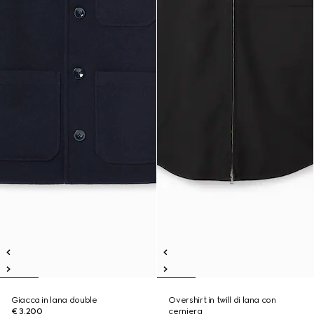
Giacca in lana double
Overshirt in twill di lana con
€ 3.200
cerniera