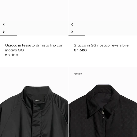
Giacca in tessuto di misto lino con
Giacca in GG ripstop reversibile
motivo GG
€ 1.680
€ 2.100
Novità