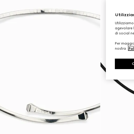
Utilizzia
Utilizziamo
agevolare l
di social n
Per maggior
nostra
Pol