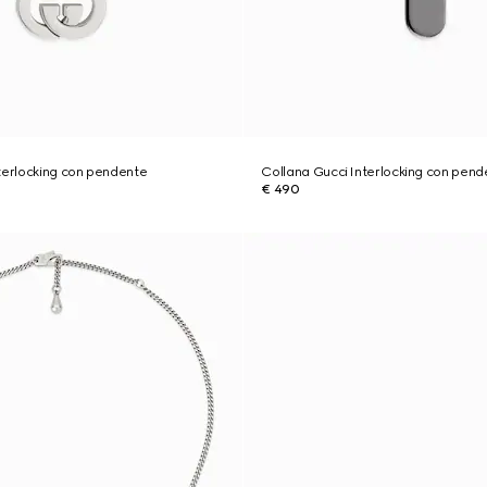
terlocking con pendente
Collana Gucci Interlocking con pend
€ 490