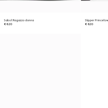
Sabot Ragazzo donna
Slipper Princeto
€ 820
€ 820