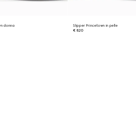
wn donna
Slipper Princetown in pelle
€ 820