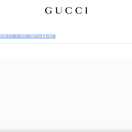
écolleté
Ballerine
Stivaletti e Stivali