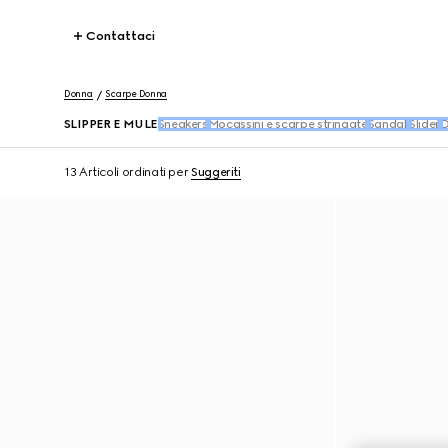
Contattaci
Donna
Scarpe Donna
SLIPPER E MULE
Sneakers
Mocassini e scarpe stringate
Sandali
Slider
D
13 Articoli
ordinati per
Suggeriti