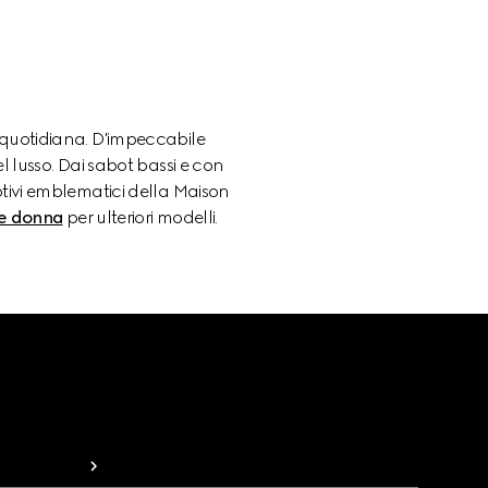
à quotidiana. D'impeccabile
l lusso. Dai sabot bassi e con
motivi emblematici della Maison
e donna
per ulteriori modelli.