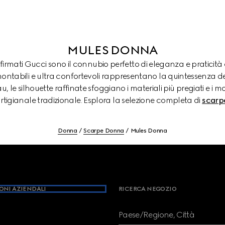
MULES DONNA
 firmati Gucci sono il connubio perfetto di eleganza e praticit
montabili e ultra confortevoli rappresentano la quintessenza de
, le silhouette raffinate sfoggiano i materiali più pregiati e i 
rtigianale tradizionale. Esplora la selezione completa di
scarp
Donna
Scarpe Donna
Mules Donna
ONI AZIENDALI
RICERCA NEGOZIO
Paese/Regione, Città