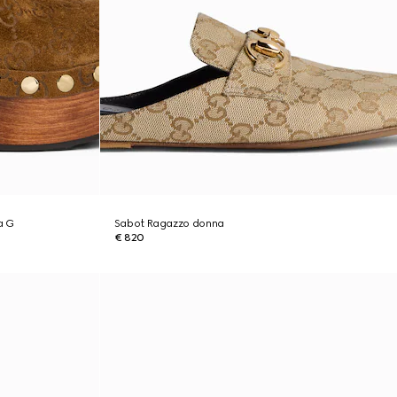
a G
Sabot Ragazzo donna
€ 820