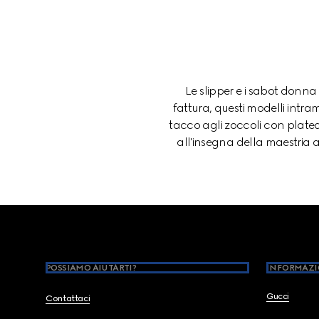
Le slipper e i sabot donna
fattura, questi modelli intra
tacco agli zoccoli con plateau
all'insegna della maestria a
Footer
POSSIAMO AIUTARTI?
INFORMAZI
Gucci
Contattaci