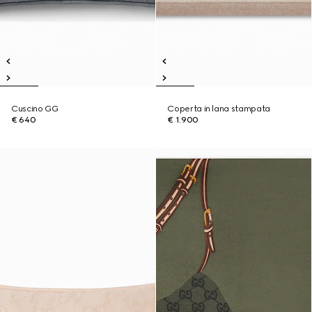
Cuscino GG
Coperta in lana stampata
€ 640
€ 1.900