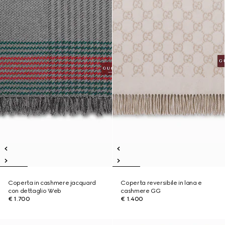
Coperta in cashmere jacquard
Coperta reversibile in lana e
con dettaglio Web
cashmere GG
€ 1.700
€ 1.400