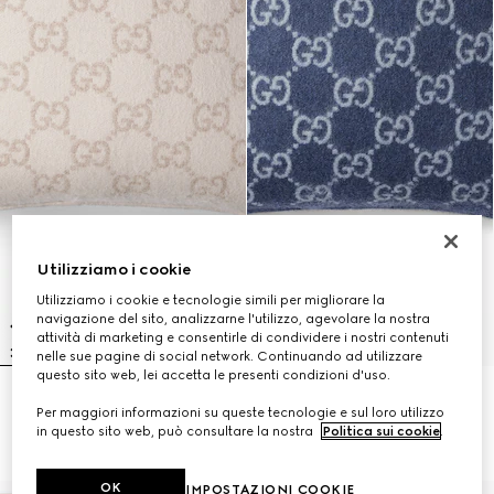
Utilizziamo i cookie
Utilizziamo i cookie e tecnologie simili per migliorare la
navigazione del sito, analizzarne l'utilizzo, agevolare la nostra
attività di marketing e consentirle di condividere i nostri contenuti
nelle sue pagine di social network. Continuando ad utilizzare
questo sito web, lei accetta le presenti condizioni d'uso.
Cuscino in lana e cashmere GG
Cuscino in lana e cashmere GG
Per maggiori informazioni su queste tecnologie e sul loro utilizzo
jacquard
jacquard
in questo sito web, può consultare la nostra
Politica sui cookie
.
€ 740
€ 740
OK
IMPOSTAZIONI COOKIE