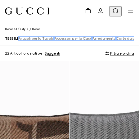
Décor & Lifestyle
Decor
TESSILI
Articoli per la Tavola
Accessori per la Casa
Arredamento
Carte da par
22 Articoli
ordinati per
Suggeriti
Filtra e ordina