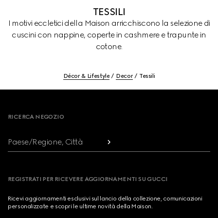
TESSILI
I motivi eccletici della Maison arricchiscono la selezione di
cuscini con nappine, coperte in cashmere e trapunte in
cotone.
Décor & Lifestyle
Decor
Tessili
Footer
RICERCA NEGOZIO
Paese/Regione, Città
REGISTRATI PER RICEVERE AGGIORNAMENTI SU GUCCI
Ricevi aggiornamenti esclusivi sul lancio della collezione, comunicazioni
personalizzate e scopri le ultime novità della Maison.