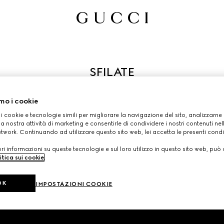
location emblematiche. Guarda le passerelle più recenti e rivedi 
mo i cookie
Maison, dove tradizione, innovazione e creatività si incontrano
 i cookie e tecnologie simili per migliorare la navigazione del sito, analizzarne l'
a nostra attività di marketing e consentirle di condividere i nostri contenuti ne
etwork. Continuando ad utilizzare questo sito web, lei accetta le presenti condi
i informazioni su queste tecnologie e sul loro utilizzo in questo sito web, può 
itica sui cookie
.
SFILATE ED EVENTI PRECEDENTI 
OK
IMPOSTAZIONI COOKIE