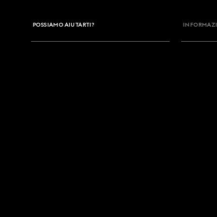
POSSIAMO AIUTARTI?
INFORMAZI
Contattaci
Il mio ordine
Domande Frequenti
Disiscrizione Newsletter
Mappa del sito
Recedere dal contratto qui