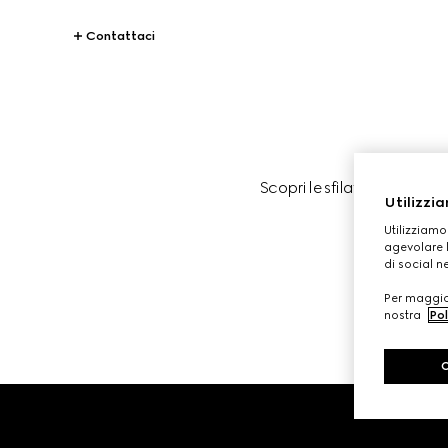
Contattaci
Scopri le sfilate Gucci in 
Utilizzia
Utilizziamo
agevolare l
di social n
Per maggior
nostra
Pol
Footer