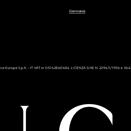
English
Germania
Français
Español
Italiano
简体中文
mmerce Europe S.p.A. - IT VAT nr 05142860484. LICENZA SIAE N. 2294/I/1936 e 564