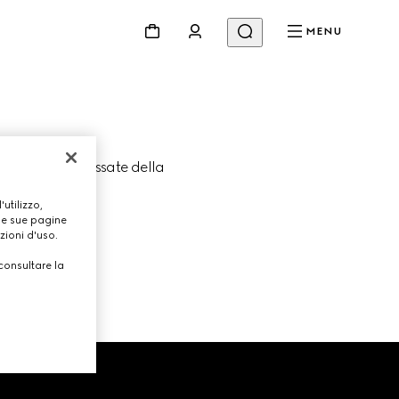
MENU
le collezioni passate della 
.
utilizzo,
lle sue pagine
zioni d'uso.
consultare la