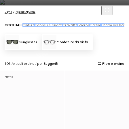
Uomo
Accessori Uomo
OCCHIALI
Cinture
Cappelli e Guanti
Cravatte
Sciarpe
Calzini
Charm per borse 
Sunglasses
Montature da Vista
103 Articoli
ordinati per
Suggeriti
Filtra e ordina
Novità