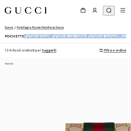
Donna
Portafogli e Piccola Pelletteria Donna
POCHETTE
Portafogli lunghi
Portafogli con catena
Portafogli compatti
Porta
13 Articoli
ordinati per
Suggeriti
Filtra e ordina
Novità