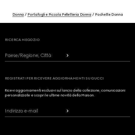
Donna
Portafogli e Piccola Pelletteria Donna
Pochette Donna
Footer
RICERCA NEGOZIO
Paese/Regione, Città
REGISTRATI PER RICEVERE AGGIORNAMENTI SU GUCCI
Ricevi aggiornamenti esclusivi sul lancio della collezione, comunicazioni
personalizzate e scopri le ultime novità della Maison.
Indirizzo e-mail