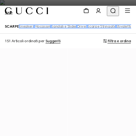
Uomo
SCARPE
Sneakers
Mocassini
Sandali e Slider
Driver
Scarpe Stringate
Stivaletti e 
151 Articoli
ordinati per
Suggeriti
Filtra e ordina