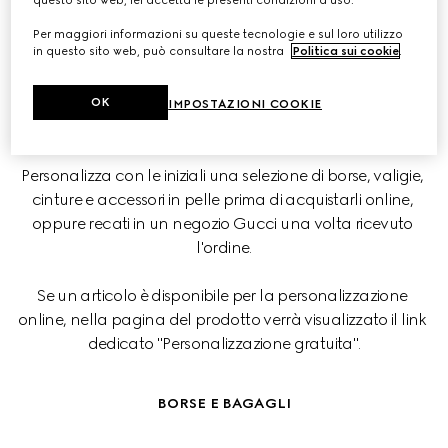
questo sito web, lei accetta le presenti condizioni d'uso.
Che tu lo desideri per te o intenda regalarlo, valorizza un 
Per maggiori informazioni su queste tecnologie e sul loro utilizzo
articolo Gucci aggiungendo un dettaglio speciale.
in questo sito web, può consultare la nostra
Politica sui cookie
.
OK
IMPOSTAZIONI COOKIE
ONLINE
Personalizza con le iniziali una selezione di borse, valigie, 
cinture e accessori in pelle prima di acquistarli online, 
oppure recati in un negozio Gucci una volta ricevuto 
l'ordine.
Se un articolo è disponibile per la personalizzazione 
online, nella pagina del prodotto verrà visualizzato il link 
dedicato "Personalizzazione gratuita".
BORSE E BAGAGLI