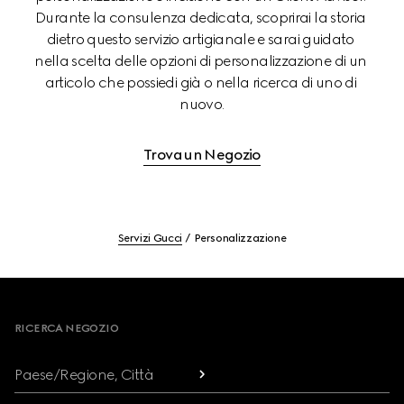
Durante la consulenza dedicata, scoprirai la storia 
dietro questo servizio artigianale e sarai guidato 
nella scelta delle opzioni di personalizzazione di un 
articolo che possiedi già o nella ricerca di uno di 
nuovo.
Trova un Negozio
Servizi Gucci
Personalizzazione
Footer
RICERCA NEGOZIO
Paese/Regione, Città