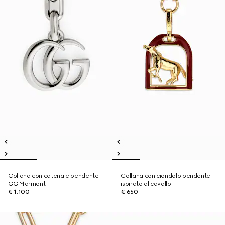
Collana con catena e pendente
Collana con ciondolo pendente
GG Marmont
ispirato al cavallo
€ 1.100
€ 650