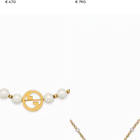
€ 470
€ 790