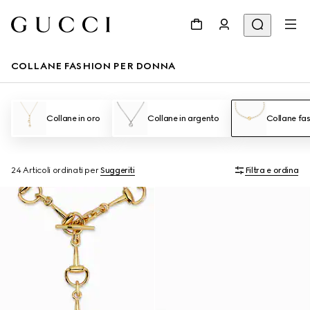
COLLANE FASHION PER DONNA
Collane in oro
Collane in argento
Collane fa
24 Articoli
ordinati per
Suggeriti
Filtra e ordina