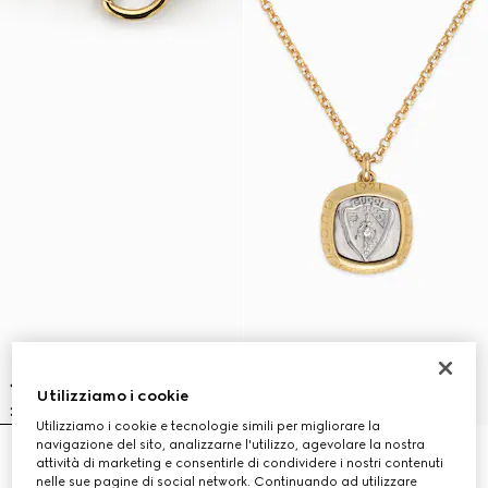
Utilizziamo i cookie
Utilizziamo i cookie e tecnologie simili per migliorare la
navigazione del sito, analizzarne l'utilizzo, agevolare la nostra
Collana con motivo Morsetto
Collana con pendente stemma
attività di marketing e consentirle di condividere i nostri contenuti
€ 1.600
Gucci
nelle sue pagine di social network. Continuando ad utilizzare