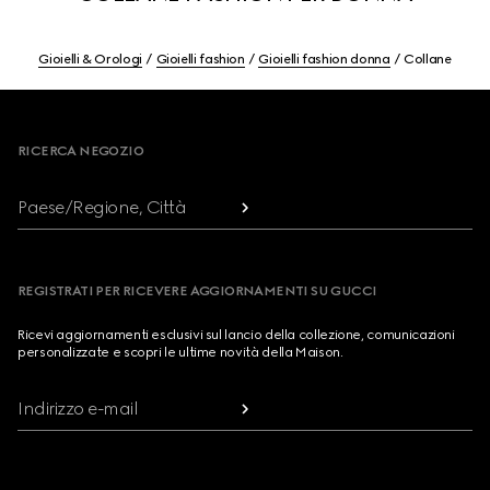
Gioielli & Orologi
Gioielli fashion
Gioielli fashion donna
Collane
Footer
RICERCA NEGOZIO
Paese/Regione, Città
REGISTRATI PER RICEVERE AGGIORNAMENTI SU GUCCI
Ricevi aggiornamenti esclusivi sul lancio della collezione, comunicazioni
personalizzate e scopri le ultime novità della Maison.
Indirizzo e-mail