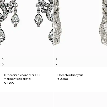
Orecchini a chandelier GG
Orecchini Dionysus
Marmont con cristalli
€ 2.200
€ 1.200