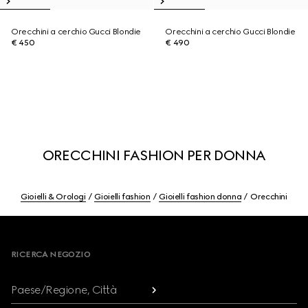
Orecchini a cerchio Gucci Blondie
Orecchini a cerchio Gucci Blondie
€ 450
€ 490
ORECCHINI FASHION PER DONNA
Gioielli & Orologi
Gioielli fashion
Gioielli fashion donna
Orecchini
Footer
RICERCA NEGOZIO
Paese/Regione, Città