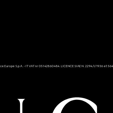
rce Europe S.p.A. - IT VAT nr 05142860484. LICENCE SIAE N. 2294/I/1936 et 56