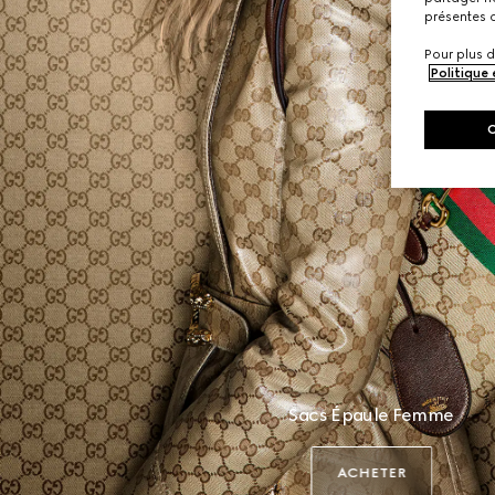
présentes c
Pour plus d
Politique
Sacs Épaule Femme
ACHETER