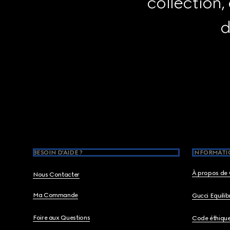
collection,
d
Footer
BESOIN D'AIDE ?
INFORMATIO
À propos de 
Nous Contacter
Ma Commande
Gucci Equili
Foire aux Questions
Code éthiqu