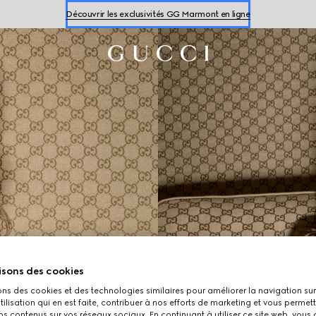
Découvrir les exclusivités GG Marmont en ligne
Découvrir les sneakers pour
femme
et
homme
Découvrir les exclusivités GG Marmont en ligne
isons des cookies
ons des cookies et des technologies similaires pour améliorer la navigation sur 
utilisation qui en est faite, contribuer à nos efforts de marketing et vous permet
s contenus sur vos réseaux sociaux. En continuant à utiliser ce site web, vous