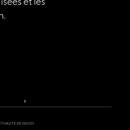
sées et les 
n.
CTUALITÉ DE GUCCI