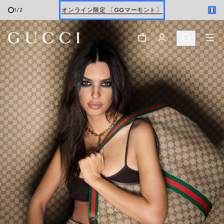
オンライン限定 〔GGマーモント〕
1
/
2
スクロールで さらに見る
最新ウォレット
ウィメンズ
＆
メンズ
オンライン限定 〔GGマーモント〕