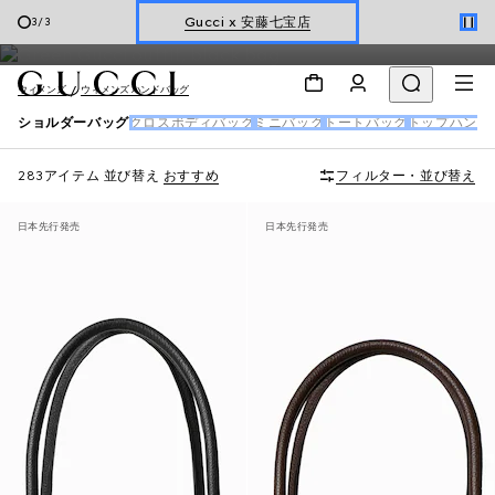
は大きめなどの豊富なサイズや、チェーンやバケット型、ダブルG
オンライン限定 〔GGマーモント〕
1
/
3
のモチーフなど多彩なデザインにてご用意しています。
ウィメンズ
ウィメンズ ハンドバッグ
ショルダーバッグ
クロスボディバッグ
ミニバッグ
トートバッグ
トップハンド
283アイテム
並び替え
おすすめ
フィルター・並び替え
日本先行発売
日本先行発売