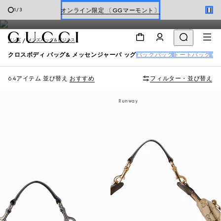
メッセンジャー＆クロスボディバッグ
オンライン限定 〔GGマーモント〕
1
/
3
ホリデーに最適なトラベルアイテム
メンズ
メンズバッグ＆ビジネス
Gucci x 安藤七宝店
クロスボディ バッグ& メッセンジャーバ ッグ
バックパック
トートバッグ
スモ
オンライン限定 〔GGマーモント〕
64アイテム
並び替え
おすすめ
フィルター・並び替え
Runway