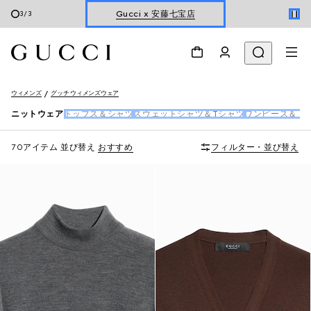
オンライン限定 〔GGマーモント〕
1
/
3
ホリデーに最適なトラベルアイテム
Gucci x 安藤七宝店
ウィメンズ
グッチ ウィメンズウェア
オンライン限定 〔GGマーモント〕
ニットウェア
トップス＆シャツ
スウェットシャツ＆Tシャツ
ワンピース＆ド
70アイテム
並び替え
おすすめ
フィルター・並び替え