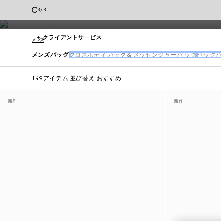
様々な素材やカラーでご提供しています。
3
/
3
クライアントサービス
メンズ
メンズバッグ
クロスボディ バッグ& メッセンジャーバ ッグ
バック
149アイテム
並び替え
おすすめ
新作
新作