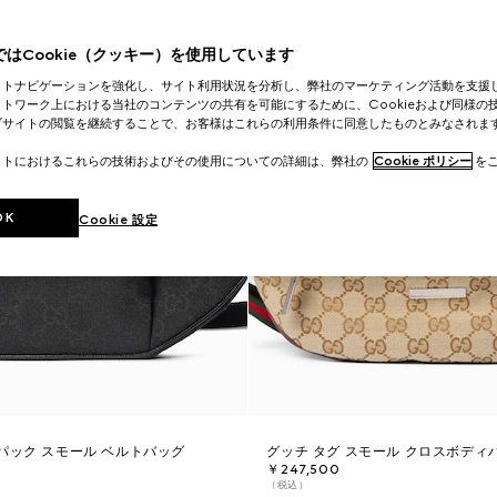
はCookie（クッキー）を使用しています
イトナビゲーションを強化し、サイト利用状況を分析し、弊社のマーケティング活動を支援
トワーク上における当社のコンテンツの共有を可能にするために、Cookieおよび同様の
ブサイトの閲覧を継続することで、お客様はこれらの利用条件に同意したものとみなされま
イトにおけるこれらの技術およびその使用についての詳細は、弊社の
Cookie ポリシー
をご
OK
Cookie 設定
パック スモール ベルトバッグ
グッチ タグ スモール クロスボディ
￥247,500
（税込）