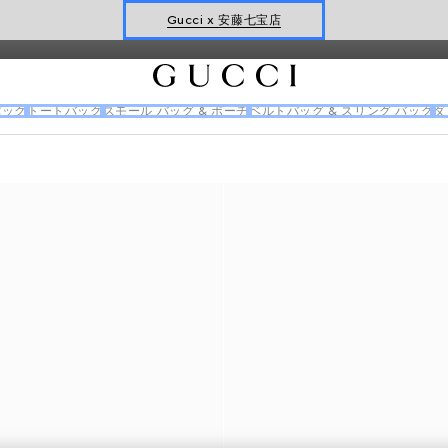
Gucci x 安藤七宝店
オンライン限定 〔GGマーモント〕
パック
トートバッグ
スモール バッグ & ポーチ
ベルトバッグ & スリング バッグ
ダ