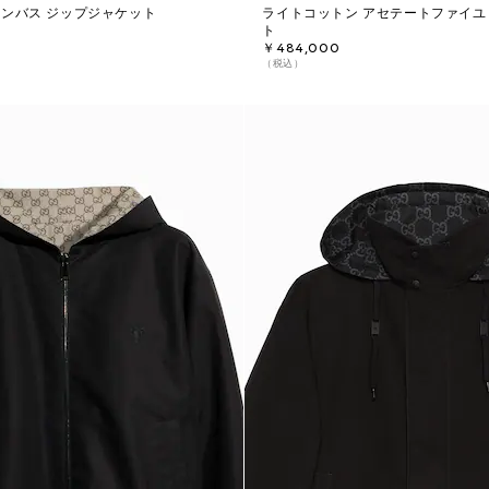
ンバス ジップジャケット
ライトコットン アセテートファイユ
ト
￥484,000
（税込）