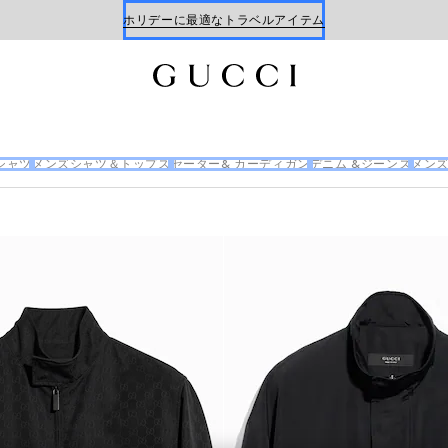
Gucci x 安藤七宝店
オンライン限定 〔GGマーモント〕
シャツ
メンズシャツ＆トップス
セーター& カーディガン
デニム &ジーンズ
メン