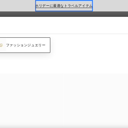
ホリデーに最適なトラベルアイテム
Gucci x 安藤七宝店
オンライン限定 〔GGマーモント〕
ファッションジュエリー