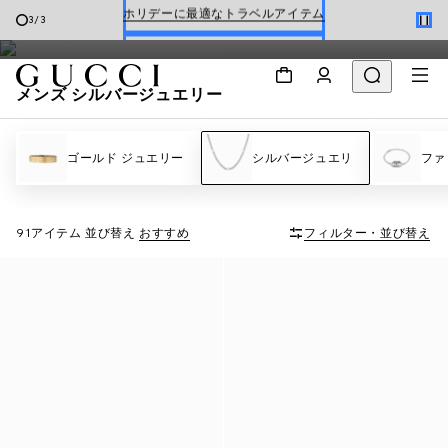
ー ブレスレット
や
シルバー リング
などをラインナップしていま
Gucci x 安藤七宝店
3
/
3
す。
オンライン限定 〔GGマーモント〕
メンズ シルバージュエリー
ゴールド ジュエリー
シルバージュエリ
ファ
91アイテム
並び替え
おすすめ
フィルター・並び替え