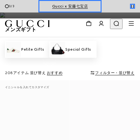
グッチが厳選したメンズギフトから、贈り物に最適なアイテムを
Gucci x 安藤七宝店
3
/
3
お選びください。
オンライン限定 〔GGマーモント〕
メンズギフト
Petite Gifts
Special Gifts
208アイテム
並び替え
おすすめ
フィルター・並び替え
イニシャルを入れてカスタマイズ